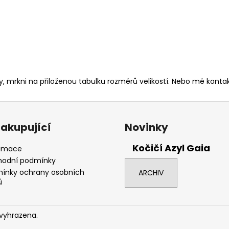
ady, mrkni na přiloženou tabulku rozměrů velikostí. Nebo mě kon
nakupující
Novinky
Kočičí Azyl Gaia
amace
odní podmínky
ínky ochrany osobních
ARCHIV
ů
 vyhrazena.