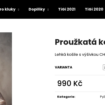
ro kluky
Doplňky
TiGi 2021
TiGi 2020
Co potřebujete najít?
Proužkatá k
HLEDAT
Lehká košile s výšivkou 
Doporučujeme
VARIANTA
990 Kč
Měrná
cena:
Kategorie
:
Py