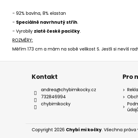
- 92% bavlna, 8% elastan
-
Speciálně navrhnutý střih
.
- Vyrobily
zlaté české pacičky
.
ROZMĚRY:
Měřím 173 cm a mám na sobě velikost S. Jestli si nevíš r
Z
á
Kontakt
Pro 
p
a
andrea
@
chybimikocky.cz
Rekl
t
732846994
Obch
í
chybimikocky
Podm
údaj
Copyright 2026
Chybí mi kočky
. Všechna práva