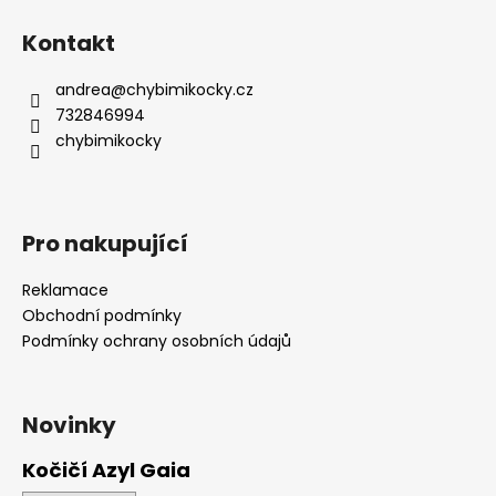
Z
l
á
á
Kontakt
d
p
a
a
andrea
@
chybimikocky.cz
c
t
732846994
í
í
chybimikocky
p
r
v
k
Pro nakupující
y
v
Reklamace
ý
Obchodní podmínky
p
i
Podmínky ochrany osobních údajů
s
u
Novinky
Kočičí Azyl Gaia