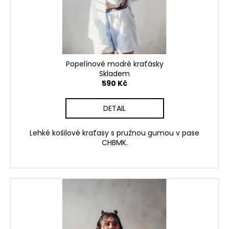
k
d
a
t
u
j
ů
k
í
t
t
ů
?
Popelínové modré kraťásky
Skladem
590 Kč
DETAIL
HLEDAT
Lehké košilové kraťasy s pružnou gumou v pase
CHBMK.
D
o
p
o
r
u