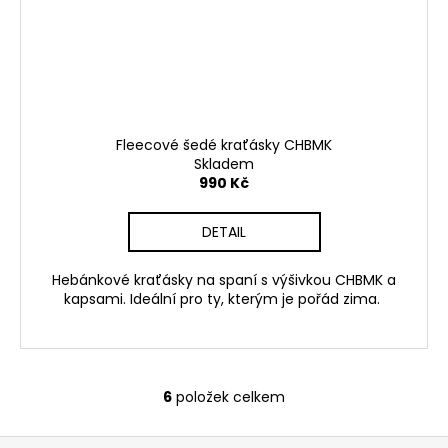
Fleecové šedé kraťásky CHBMK
Skladem
990 Kč
DETAIL
Hebánkové kraťásky na spaní s výšivkou CHBMK a
kapsami. Ideální pro ty, kterým je pořád zima.
6
položek celkem
O
v