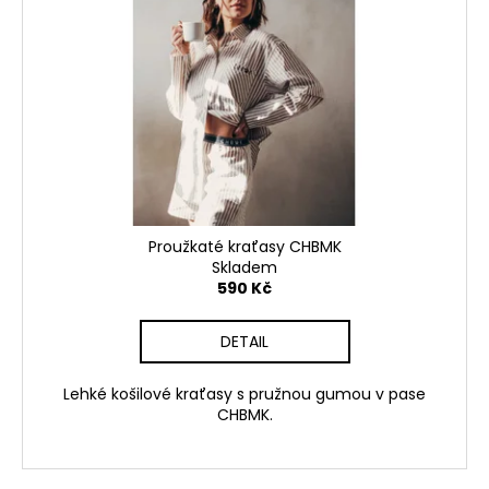
č
u
j
e
m
e
Proužkaté kraťasy CHBMK
Skladem
590 Kč
DETAIL
Lehké košilové kraťasy s pružnou gumou v pase
CHBMK.