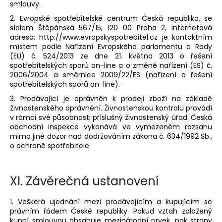
smlouvy.
2. Evropské spotřebitelské centrum Česká republika, se
sídlem Štěpánská 567/15, 120 00 Praha 2, internetová
adresa: http://www.evropskyspotrebitel.cz je kontaktním
místem podle Nařízení Evropského parlamentu a Rady
(EU) č. 524/2013 ze dne 21. května 2013 o řešení
spotřebitelských sporů on-line a o změně nařízení (ES) č.
2006/2004 a směrnice 2009/22/ES (nařízení o řešení
spotřebitelských sporů on-line).
3. Prodávající je oprávněn k prodeji zboží na základě
živnostenského oprávnění. Živnostenskou kontrolu provádí
v rámci své působnosti příslušný živnostenský úřad. Česká
obchodní inspekce vykonává ve vymezeném rozsahu
mimo jiné dozor nad dodržováním zákona č. 634/1992 Sb.,
o ochraně spotřebitele.
XI.
Závěrečná ustanovení
1. Veškerá ujednání mezi prodávajícím a kupujícím se
právním řádem České republiky. Pokud vztah založený
kupní smlouvou obsahuje mezinárodní prvek, pak strany