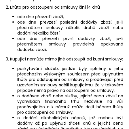
2. Lhůta pro odstoupení od smlouvy činí 14 dnů
ode dne převzetí zboží,
ode dne převzetí poslední dodávky zboží, je-li
předmětem smlouvy několik druhů zboží nebo
dodání několika částí
ode dne převzetí první dodávky zboží, je-li
předmětem smlouvy pravidelná opakovaná
dodávka zboží.
3. Kupující nemůže mimo jiné odstoupit od kupní smlouvy:
poskytování služeb, jestliže byly splněny s jeho
předchozím výslovným souhlasem před uplynutím
lhůty pro odstoupení od smlouvy a prodávající před
uzavřením smlouvy sdělil kupujícímu, že v takovém
případě nemá právo na odstoupení od smlouvy,
o dodávce zboží nebo služby, jejichž cena závisí na
výchylkách finančního trhu nezávisle na vůli
prodávajícího a k němuž může dojít během lhůty
pro odstoupení od smlouvy,
o dodání alkoholických nápojů, jež mohou být
dodány až po uplynutí třiceti dnů a jejichž cena
závisí na výchylkách finančního trhu nezávislých na