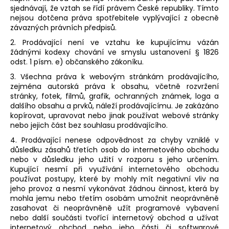
sjednávají, že vztah se řídí právem České republiky. Tímto
nejsou dotčena práva spotřebitele vyplývající z obecně
závazných právních předpisů.
2. Prodávající není ve vztahu ke kupujícímu vázán
žádnými kodexy chování ve smyslu ustanovení § 1826
odst. 1 písm. e) občanského zákoníku.
3. Všechna práva k webovým stránkám prodávajícího,
zejména autorská práva k obsahu, včetně rozvržení
stránky, fotek, filmů, grafik, ochranných známek, loga a
dalšího obsahu a prvků, náleží prodávajícímu. Je zakázáno
kopírovat, upravovat nebo jinak používat webové stránky
nebo jejich část bez souhlasu prodávajícího.
4. Prodávající nenese odpovědnost za chyby vzniklé v
důsledku zásahů třetích osob do internetového obchodu
nebo v důsledku jeho užití v rozporu s jeho určením.
Kupující nesmí při využívání internetového obchodu
používat postupy, které by mohly mít negativní vliv na
jeho provoz a nesmí vykonávat žádnou činnost, která by
mohla jemu nebo třetím osobám umožnit neoprávněně
zasahovat či neoprávněně užít programové vybavení
nebo další součásti tvořící internetový obchod a užívat
internetový obchod nebo jeho části či softwarové