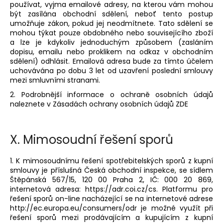
používat, vyjma emailové adresy, na kterou vám mohou
být zasílána obchodní sdělení, neboť tento postup
umožňuje zákon, pokud jej neodmítnete. Tato sdělení se
mohou týkat pouze obdobného nebo souvisejícího zboží
a lze je kdykoliv jednoduchým způsobem (zasláním
dopisu, emailu nebo proklikem na odkaz v obchodním
sdělení) odhlásit. Emailová adresa bude za tímto účelem
uchovávána po dobu 3 let od uzavření poslední smlouvy
mezi smluvními stranami.
2. Podrobnější informace o ochraně osobních údajů
naleznete v Zásadách ochrany osobních údajů ZDE
X.
Mimosoudní řešení sporů
1. K mimosoudnímu řešení spotřebitelských sporů z kupní
smlouvy je příslušná Česká obchodní inspekce, se sídlem
Štěpánská 567/15, 120 00 Praha 2, IČ: 000 20 869,
internetová adresa: https://adr.coi.cz/cs. Platformu pro
řešení sporů on-line nacházející se na internetové adrese
http://ec.europa.eu/consumers/odr je možné využít při
řešení sporů mezi prodávajícím a kupujícím z kupní