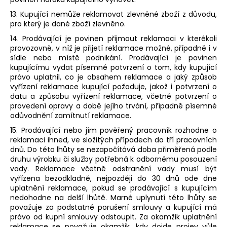
13. Kupující nemůže reklamovat zlevněné zboží z důvodu,
pro který je dané zboží zlevněno.
14. Prodávající je povinen přijmout reklamaci v kterékoli
provozovně, v níž je přijetí reklamace možné, případně i v
sídle nebo místě podnikání. Prodávající je povinen
kupujícímu vydat písemné potvrzení o tom, kdy kupující
právo uplatnil, co je obsahem reklamace a jaký způsob
vyřízení reklamace kupující požaduje, jakož i potvrzení o
datu a způsobu vyřízení reklamace, včetně potvrzení o
provedení opravy a době jejího trvání, případně písemné
odůvodnění zamítnutí reklamace.
15. Prodávající nebo jím pověřený pracovník rozhodne o
reklamaci ihned, ve složitých případech do tří pracovních
dnů. Do této lhůty se nezapočítává doba přiměřená podle
druhu výrobku či služby potřebná k odbornému posouzení
vady. Reklamace včetně odstranění vady musí být
vyřízena bezodkladně, nejpozději do 30 dnů ode dne
uplatnění reklamace, pokud se prodávající s kupujícím
nedohodne na delší lhůtě. Marné uplynutí této lhůty se
považuje za podstatné porušení smlouvy a kupující má
právo od kupní smlouvy odstoupit. Za okamžik uplatnění
reklamace se považuje okamžik, kdy dojde projev vůle