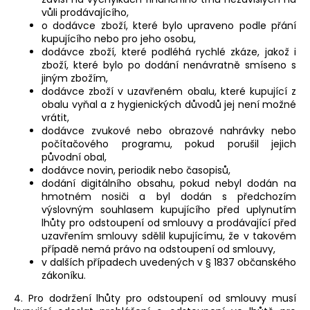
vůli prodávajícího,
o dodávce zboží, které bylo upraveno podle přání
kupujícího nebo pro jeho osobu,
dodávce zboží, které podléhá rychlé zkáze, jakož i
zboží, které bylo po dodání nenávratně smíseno s
jiným zbožím,
dodávce zboží v uzavřeném obalu, které kupující z
obalu vyňal a z hygienických důvodů jej není možné
vrátit,
dodávce zvukové nebo obrazové nahrávky nebo
počítačového programu, pokud porušil jejich
původní obal,
dodávce novin, periodik nebo časopisů,
dodání digitálního obsahu, pokud nebyl dodán na
hmotném nosiči a byl dodán s předchozím
výslovným souhlasem kupujícího před uplynutím
lhůty pro odstoupení od smlouvy a prodávající před
uzavřením smlouvy sdělil kupujícímu, že v takovém
případě nemá právo na odstoupení od smlouvy,
v dalších případech uvedených v § 1837 občanského
zákoníku.
4. Pro dodržení lhůty pro odstoupení od smlouvy musí