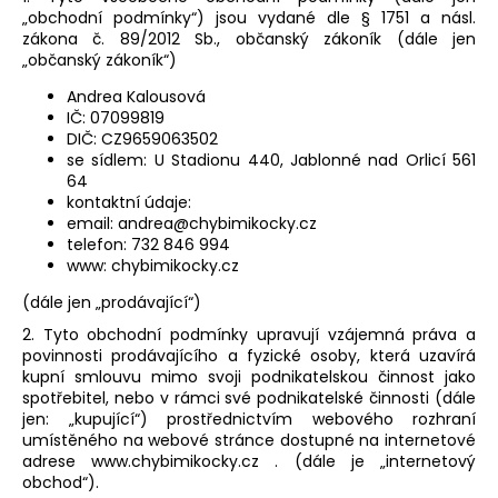
„obchodní podmínky“) jsou vydané dle § 1751 a násl.
a
zákona č. 89/2012 Sb., občanský zákoník (dále jen
j
„občanský zákoník“)
í
Andrea Kalousová
t
IČ: 07099819
?
DIČ: CZ9659063502
se sídlem: U Stadionu 440, Jablonné nad Orlicí 561
64
kontaktní údaje:
email:
andrea@chybimikocky.cz
telefon: 732 846 994
HLEDAT
www: chybimikocky.cz
(dále jen „prodávající“)
2. Tyto obchodní podmínky upravují vzájemná práva a
D
povinnosti prodávajícího a fyzické osoby, která uzavírá
o
kupní smlouvu mimo svoji podnikatelskou činnost jako
spotřebitel, nebo v rámci své podnikatelské činnosti (dále
p
jen: „kupující“) prostřednictvím webového rozhraní
o
umístěného na webové stránce dostupné na internetové
r
adrese www.chybimikocky.cz . (dále je „internetový
u
obchod“).