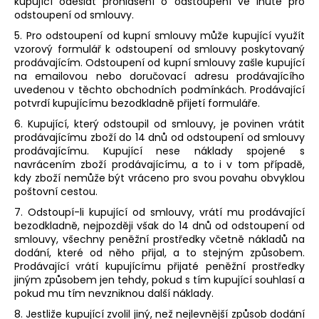
kupující odeslat prohlášení o odstoupení ve lhůtě pro
odstoupení od smlouvy.
5. Pro odstoupení od kupní smlouvy může kupující využít
vzorový formulář k odstoupení od smlouvy poskytovaný
prodávajícím. Odstoupení od kupní smlouvy zašle kupující
na emailovou nebo doručovací adresu prodávajícího
uvedenou v těchto obchodních podmínkách. Prodávající
potvrdí kupujícímu bezodkladně přijetí formuláře.
6. Kupující, který odstoupil od smlouvy, je povinen vrátit
prodávajícímu zboží do 14 dnů od odstoupení od smlouvy
prodávajícímu. Kupující nese náklady spojené s
navrácením zboží prodávajícímu, a to i v tom případě,
kdy zboží nemůže být vráceno pro svou povahu obvyklou
poštovní cestou.
7. Odstoupí-li kupující od smlouvy, vrátí mu prodávající
bezodkladně, nejpozději však do 14 dnů od odstoupení od
smlouvy, všechny peněžní prostředky včetně nákladů na
dodání, které od něho přijal, a to stejným způsobem.
Prodávající vrátí kupujícímu přijaté peněžní prostředky
jiným způsobem jen tehdy, pokud s tím kupující souhlasí a
pokud mu tím nevzniknou další náklady.
8. Jestliže kupující zvolil jiný, než nejlevnější způsob dodání