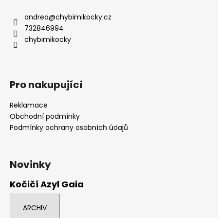
p
a
andrea
@
chybimikocky.cz
t
732846994
í
chybimikocky
Pro nakupující
Reklamace
Obchodní podmínky
Podmínky ochrany osobních údajů
Novinky
Kočičí Azyl Gaia
ARCHIV