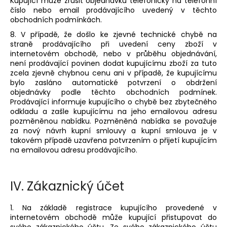
Kupující může zrušit objednávku telefonicky na telefonní
číslo nebo email prodávajícího uvedený v těchto
obchodních podmínkách.
8. V případě, že došlo ke zjevné technické chybě na
straně prodávajícího při uvedení ceny zboží v
internetovém obchodě, nebo v průběhu objednávání,
není prodávající povinen dodat kupujícímu zboží za tuto
zcela zjevně chybnou cenu ani v případě, že kupujícímu
bylo zasláno automatické potvrzení o obdržení
objednávky podle těchto obchodních podmínek.
Prodávající informuje kupujícího o chybě bez zbytečného
odkladu a zašle kupujícímu na jeho emailovou adresu
pozměněnou nabídku. Pozměněná nabídka se považuje
za nový návrh kupní smlouvy a kupní smlouva je v
takovém případě uzavřena potvrzením o přijetí kupujícím
na emailovou adresu prodávajícího.
IV.
Zákaznický účet
1. Na základě registrace kupujícího provedené v
internetovém obchodě může kupující přistupovat do
svého zákaznického účtu. Ze svého zákaznického účtu