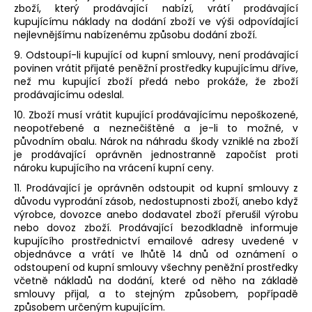
zboží, který prodávající nabízí, vrátí prodávající
kupujícímu náklady na dodání zboží ve výši odpovídající
nejlevnějšímu nabízenému způsobu dodání zboží.
9. Odstoupí-li kupující od kupní smlouvy, není prodávající
povinen vrátit přijaté peněžní prostředky kupujícímu dříve,
než mu kupující zboží předá nebo prokáže, že zboží
prodávajícímu odeslal.
10. Zboží musí vrátit kupující prodávajícímu nepoškozené,
neopotřebené a neznečištěné a je-li to možné, v
původním obalu. Nárok na náhradu škody vzniklé na zboží
je prodávající oprávněn jednostranně započíst proti
nároku kupujícího na vrácení kupní ceny.
11. Prodávající je oprávněn odstoupit od kupní smlouvy z
důvodu vyprodání zásob, nedostupnosti zboží, anebo když
výrobce, dovozce anebo dodavatel zboží přerušil výrobu
nebo dovoz zboží. Prodávající bezodkladně informuje
kupujícího prostřednictví emailové adresy uvedené v
objednávce a vrátí ve lhůtě 14 dnů od oznámení o
odstoupení od kupní smlouvy všechny peněžní prostředky
včetně nákladů na dodání, které od něho na základě
smlouvy přijal, a to stejným způsobem, popřípadě
způsobem určeným kupujícím.