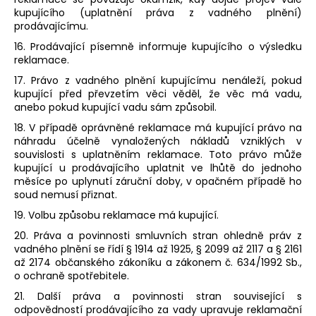
kupujícího (uplatnění práva z vadného plnění)
prodávajícímu.
16. Prodávající písemně informuje kupujícího o výsledku
reklamace.
17. Právo z vadného plnění kupujícímu nenáleží, pokud
kupující před převzetím věci věděl, že věc má vadu,
anebo pokud kupující vadu sám způsobil.
18. V případě oprávněné reklamace má kupující právo na
náhradu účelně vynaložených nákladů vzniklých v
souvislosti s uplatněním reklamace. Toto právo může
kupující u prodávajícího uplatnit ve lhůtě do jednoho
měsíce po uplynutí záruční doby, v opačném případě ho
soud nemusí přiznat.
19. Volbu způsobu reklamace má kupující.
20. Práva a povinnosti smluvních stran ohledně práv z
vadného plnění se řídí § 1914 až 1925, § 2099 až 2117 a § 2161
až 2174 občanského zákoníku a zákonem č. 634/1992 Sb.,
o ochraně spotřebitele.
21. Další práva a povinnosti stran související s
odpovědností prodávajícího za vady upravuje reklamační