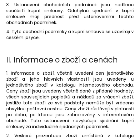
č
3. Ustanovení obchodních podmínek jsou nedílnou
u
součástí kupní smlouvy. Odchylná ujednání v kupní
j
smlouvě mají přednost před ustanoveními těchto
e
obchodních podmínek.
m
4. Tyto obchodní podmínky a kupní smlouva se uzavírají v
e
českém jazyce.
II.
Informace o zboží a cenách
1. Informace o zboží, včetně uvedení cen jednotlivého
zboží a jeho hlavních vlastností jsou uvedeny u
jednotlivého zboží v katalogu internetového obchodu.
Ceny zboží jsou uvedeny včetně daně z přidané hodnoty,
všech souvisejících poplatků a nákladů za vrácení zboží,
jestliže toto zboží ze své podstaty nemůže být vráceno
obvyklou poštovní cestou. Ceny zboží zůstávají v platnosti
po dobu, po kterou jsou zobrazovány v internetovém
obchodě. Toto ustanovení nevylučuje sjednání kupní
smlouvy za individuálně sjednaných podmínek.
2. Veškerá prezentace zboží umístěná v katalogu