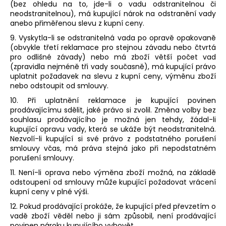
(bez ohledu na to, jde-li o vadu odstranitelnou či
neodstranitelnou), má kupující nárok na odstranění vady
anebo přiměřenou slevu z kupní ceny.
9. Vyskytla-li se odstranitelná vada po opravě opakovaně
(obvykle třetí reklamace pro stejnou závadu nebo čtvrtá
pro odlišné závady) nebo má zboží větší počet vad
(zpravidla nejméně tři vady současně), má kupující právo
uplatnit požadavek na slevu z kupní ceny, výměnu zboží
nebo odstoupit od smlouvy.
10. Při uplatnění reklamace je kupující povinen
prodávajícímu sdělit, jaké právo si zvolil. Změna volby bez
souhlasu prodávajícího je možná jen tehdy, žádal-li
kupující opravu vady, která se ukáže být neodstranitelná.
Nezvolí-li kupující si své právo z podstatného porušení
smlouvy včas, má práva stejná jako při nepodstatném
porušení smlouvy.
11. Není-li oprava nebo výměna zboží možná, na základě
odstoupení od smlouvy může kupující požadovat vrácení
kupní ceny v plné výši.
12. Pokud prodávající prokáže, že kupující před převzetím o
vadě zboží věděl nebo ji sám způsobil, není prodávající
povinen nároku kupujícího vyhovět.