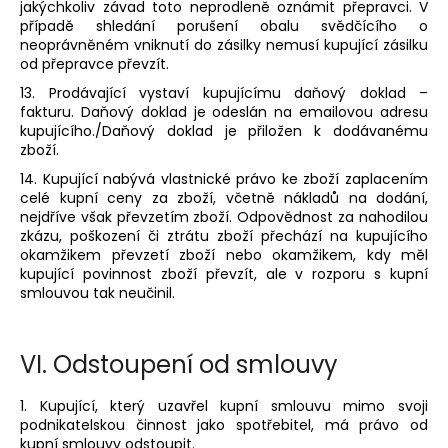
jakýchkoliv závad toto neprodleně oznámit přepravci. V
případě shledání porušení obalu svědčícího o
neoprávněném vniknutí do zásilky nemusí kupující zásilku
od přepravce převzít.
13. Prodávající vystaví kupujícímu daňový doklad –
fakturu. Daňový doklad je odeslán na emailovou adresu
kupujícího./Daňový doklad je přiložen k dodávanému
zboží.
14. Kupující nabývá vlastnické právo ke zboží zaplacením
celé kupní ceny za zboží, včetně nákladů na dodání,
nejdříve však převzetím zboží. Odpovědnost za nahodilou
zkázu, poškození či ztrátu zboží přechází na kupujícího
okamžikem převzetí zboží nebo okamžikem, kdy měl
kupující povinnost zboží převzít, ale v rozporu s kupní
smlouvou tak neučinil.
VI.
Odstoupení od smlouvy
1. Kupující, který uzavřel kupní smlouvu mimo svoji
podnikatelskou činnost jako spotřebitel, má právo od
kupní smlouvy odstoupit.