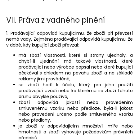
VII.
Práva z vadného plnění
1. Prodávající odpovídá kupujícímu, že zboží při převzetí
nemá vady. Zejména prodávající odpovídá kupujícímu, že
v době, kdy kupující zboží převzal:
má zboží vlastnosti, které si strany ujednaly, a
chybí-li ujednání, má takové vlastnosti, které
prodávající nebo výrobce popsal nebo které kupující
očekával s ohledem na povahu zboží a na základě
reklamy jimi prováděné,
se zboží hodí k účelu, který pro jeho použití
prodávající uvádí nebo ke kterému se zboží tohoto
druhu obvykle používá,
zboží odpovídá jakostí nebo provedením
smluvenému vzorku nebo předloze, byla-li jakost
nebo provedení určeno podle smluveného vzorku
nebo předlohy,
je zboží v odpovídajícím množství, míře nebo
hmotnosti a
zboží vyhovuje požadavkům právních
předpisů.