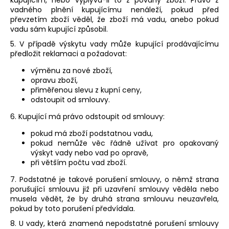
kupujícím, nebo vyplývá-li to z povahy zboží. Právo z
vadného plnění kupujícímu nenáleží, pokud před
převzetím zboží věděl, že zboží má vadu, anebo pokud
vadu sám kupující způsobil.
5. V případě výskytu vady může kupující prodávajícímu
předložit reklamaci a požadovat:
výměnu za nové zboží,
opravu zboží,
přiměřenou slevu z kupní ceny,
odstoupit od smlouvy.
6. Kupující má právo odstoupit od smlouvy:
pokud má zboží podstatnou vadu,
pokud nemůže věc řádně užívat pro opakovaný
výskyt vady nebo vad po opravě,
při větším počtu vad zboží.
7. Podstatné je takové porušení smlouvy, o němž strana
porušující smlouvu již při uzavření smlouvy věděla nebo
musela vědět, že by druhá strana smlouvu neuzavřela,
pokud by toto porušení předvídala.
8. U vady, která znamená nepodstatné porušení smlouvy