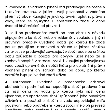
2. Povinnosti z vadného plnění má prodávající nejméně v
takovém rozsahu, v jakém trvají povinnosti z vadného
plnění výrobce. Kupující je jinak oprávněn uplatnit právo z
vady, která se vyskytne u spotřebního zboží v době
dvaceti čtyř měsíců od převzetí.
3. Je-li na prodávaném zboží, na jeho obalu, v návodu
připojenému ke zboží nebo v reklamě v souladu s jinými
právními předpisy uvedena doba, po kterou lze zboží
použít, použijí se ustanovení o záruce za jakost. Zárukou
za jakost se prodávající zavazuje, že zboží bude po určitou
dobu způsobilé k použití pro obvyklý účel nebo že si
zachová obvyklé vlastnosti. Vytkl-li kupující prodávajícímu
vadu zboží oprávněně, neběží lhůta pro uplatnění práv z
vadného plnění ani záruční doba po dobu, po kterou
nemůže kupující vadné zboží užívat.
4. Ustanovení uvedená v předchozím odstavci
obchodních podmínek se nepoužijí u zboží prodávaného
za nižší cenu na vadu, pro kterou byla nižší cena
ujednána, na opotřebení zboží způsobené jeho obvyklým
užíváním, u použitého zboží na vadu odpovídající míře
používání nebo opotřebení, kterou zboží mělo při převzetí