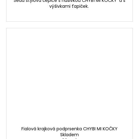
č
Šedá stylová čepice s nášivkou CHYBÍ MI KOČKY a s
výšivkami ťapiček.
u
j
e
m
e
Fialová krajková podprsenka CHYBI MI KOČKY
Skladem