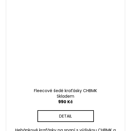
Fleecové šedé kraťásky CHBMK
Skladem
990 Kč
DETAIL
Hebánkové kraťásky na spaní s výšivkou CHBMK a