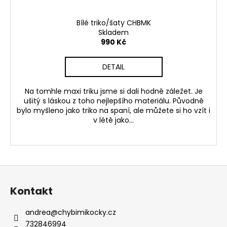
Bílé triko/šaty CHBMK
Skladem
990 Kč
DETAIL
Na tomhle maxi triku jsme si dali hodně záležet. Je
ušitý s láskou z toho nejlepšího materiálu. Původně
bylo myšleno jako triko na spaní, ale můžete si ho vzít i
v létě jako...
Z
á
Kontakt
p
a
andrea
@
chybimikocky.cz
t
732846994