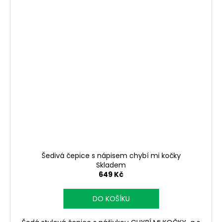
a
j
í
t
?
HLEDAT
Šedivá čepice s nápisem chybí mi kočky
D
Skladem
o
649 Kč
p
o
DO KOŠÍKU
r
u