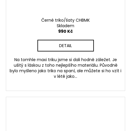
Černé triko/šaty CHBMK
Skladem
990 Kč
DETAIL
Na tomhle maxi triku jsme si dali hodně záležet. Je
ušitý s láskou z toho nejlepšího materiálu. Původně
bylo myšleno jako triko na spaní, ale můžete si ho vzít i
v létě jako...