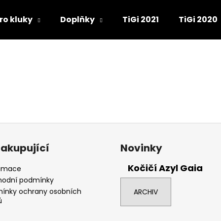
ro kluky
Doplňky
TiGi 2021
TiGi 2020
Co potřebujete najít?
HLEDAT
Doporučujeme
nakupující
Novinky
Kočičí Azyl Gaia
amace
odní podmínky
ínky ochrany osobních
ARCHIV
ů